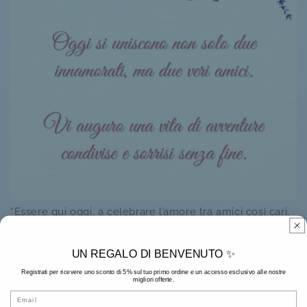
“Essere qui oggi, a celebrare l’amore tra amici così cari,
è un vero onore. Che il vostro matrimonio sia luminoso
come la vostra amicizia.”
UN REGALO DI BENVENUTO ✨
Registrati per ricevere uno sconto di 5% sul tuo primo ordine e un accesso esclusivo alle nostre
migliori offerte.
Email