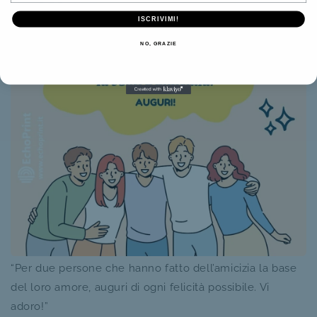
ISCRIVIMI!
NO, GRAZIE
“Per due persone che hanno fatto dell’amicizia la base
del loro amore, auguri di ogni felicità possibile. Vi
adoro!”